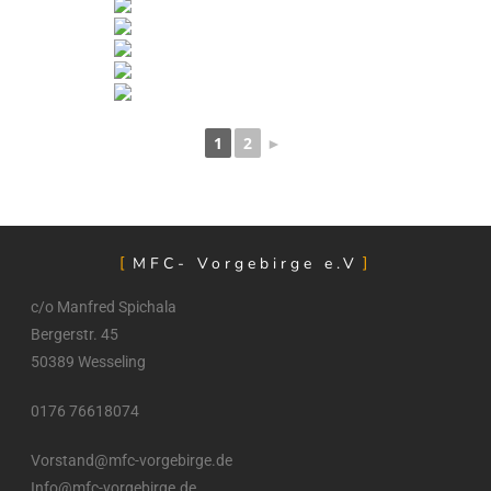
1
2
►
MFC- Vorgebirge e.V
c/o Manfred Spichala
Bergerstr. 45
50389 Wesseling
0176 76618074
Vorstand@mfc-vorgebirge.de
Info@mfc-vorgebirge.de